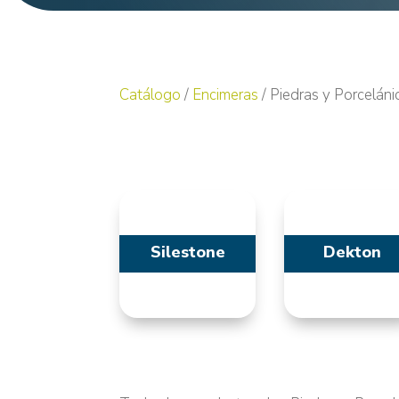
Catálogo
/
Encimeras
/ Piedras y Porceláni
Silestone
Dekton