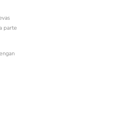
evas
a parte
tengan