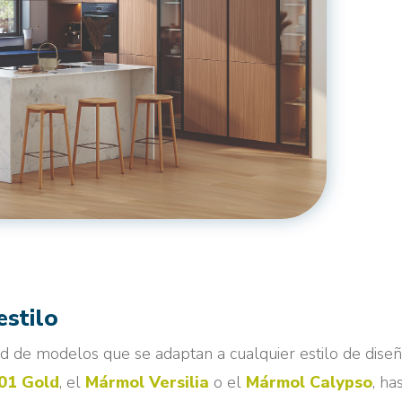
estilo
d de modelos que se adaptan a cualquier estilo de diseñ
 01 Gold
, el
Mármol Versilia
o el
Mármol Calypso
, ha