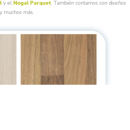
l
y el
Nogal Parquet
. También contamos con diseños
y muchos más.
fecta para darle un toque moderno y funcional a tu hoga