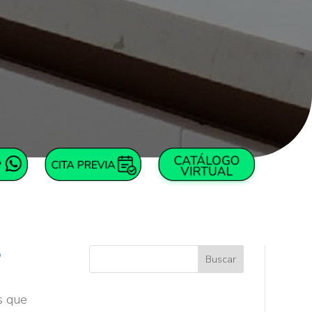
o
s que