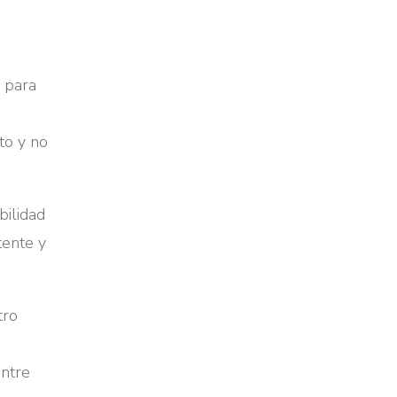
e para
to y no
bilidad
tente y
tro
entre