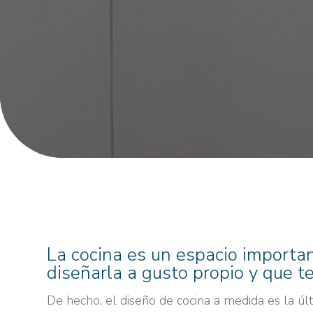
La cocina es un espacio importan
diseñarla a gusto propio y que t
De hecho, el diseño de cocina a medida es la ú