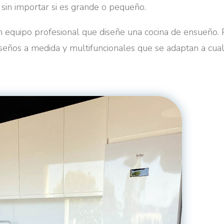
 sin importar si es grande o pequeño.
n equipo profesional que diseñe una cocina de ensueño. 
seños a medida y multifuncionales que se adaptan a cual