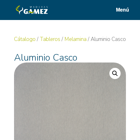
Cátalogo
/
Tableros
/
Melamina
/ Aluminio Casco
Aluminio Casco