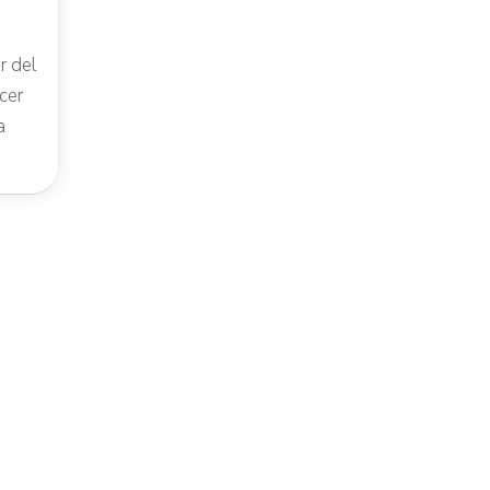
r del
cer
a